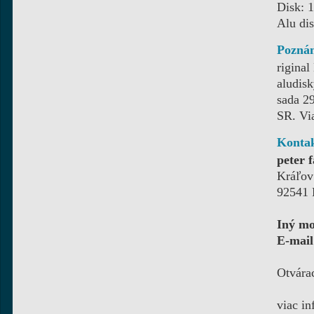
Disk: 
Alu dis
Pozná
rigina
aludis
sada 2
SR. Vi
Konta
peter 
Kráľov
92541 
Iný mo
E-mail
Otvárac
viac i