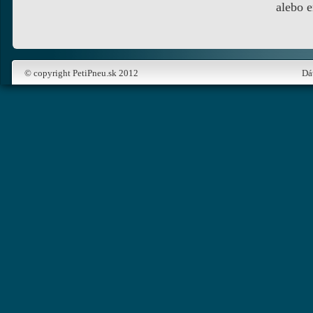
alebo 
© copyright PetiPneu.sk 2012
Dá